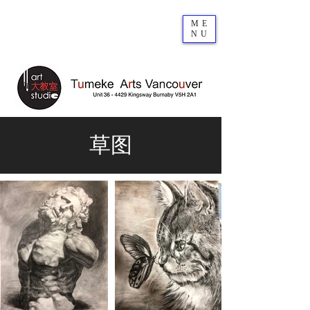
ME
NU
草图